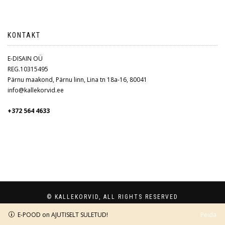
KONTAKT
E-DISAIN OÜ
REG.10315495
Pärnu maakond, Pärnu linn, Lina tn 18a-16, 80041
info@kallekorvid.ee
+372 564 4633
© KALLEKORVID, ALL RIGHTS RESERVED
E-POOD on AJUTISELT SULETUD!
Peida