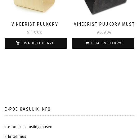
VINEERIST PUUKORV
VINEERIST PUUKORV MUST
91.80
€
96.90
€
LISA OSTUKORVI
LISA OSTUKORVI
E-POE KASULIK INFO
e-poe kasutustingimused
Eritellimus