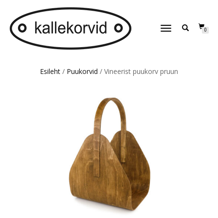
TOGGLE
0
NAVIGATION
Esileht
/
Puukorvid
/ Vineerist puukorv pruun