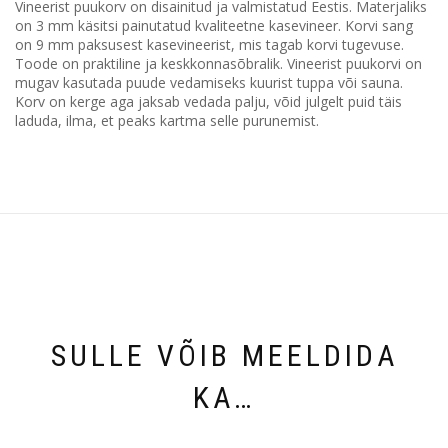
Vineerist puukorv on disainitud ja valmistatud Eestis. Materjaliks
on 3 mm käsitsi painutatud kvaliteetne kasevineer. Korvi sang
on 9 mm paksusest kasevineerist, mis tagab korvi tugevuse.
Toode on praktiline ja keskkonnasõbralik. Vineerist puukorvi on
mugav kasutada puude vedamiseks kuurist tuppa või sauna.
Korv on kerge aga jaksab vedada palju, võid julgelt puid täis
laduda, ilma, et peaks kartma selle purunemist.
SULLE VÕIB MEELDIDA
KA…