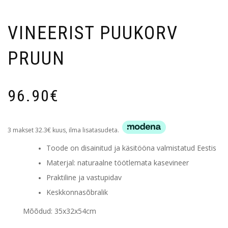
VINEERIST PUUKORV
PRUUN
96.90
€
3 makset 32.3€ kuus, ilma lisatasudeta.
Toode on disainitud ja käsitööna valmistatud Eestis
Materjal: naturaalne töötlemata kasevineer
Praktiline ja vastupidav
Keskkonnasõbralik
Mõõdud: 35x32x54cm